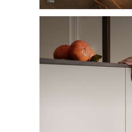
1
TAG