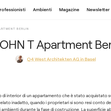
rofessionisti
Ambienti
Magazine
Newsletter
ARTMENT BERLIN
HN T Apartment Ber
Q4 West Architekten AG in Basel
i interior di un appartamento che è stato acquistato su 
velato inadatto, quando i proprietari si sono resi conto del
 ambienti durante la fase di costruzione. La superficie abi