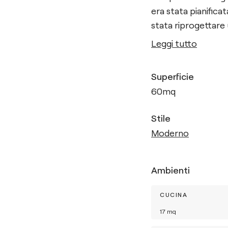
era stata pianifica
stata riprogettare 
Leggi tutto
Superficie
60
mq
Stile
Moderno
Ambienti
CUCINA
17
mq