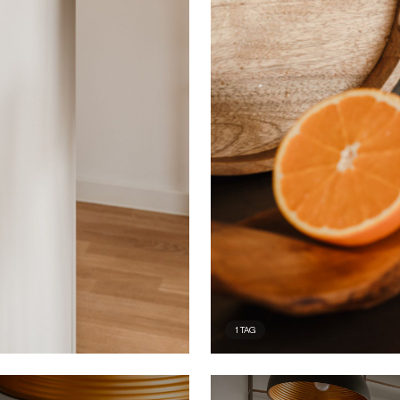
1
TAG