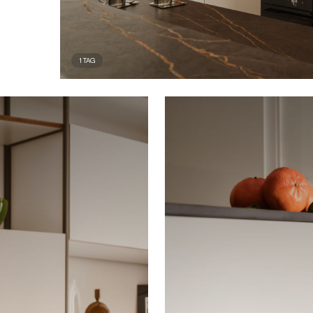
1
TAG