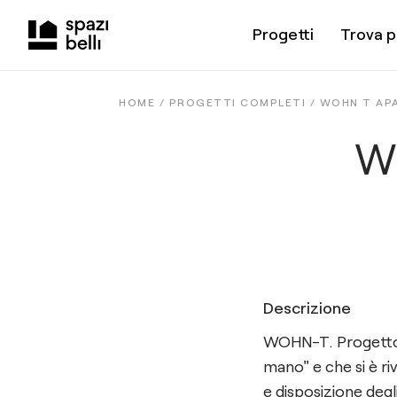
Progetti
Trova p
HOME /
PROGETTI COMPLETI
/
WOHN T AP
WO
Descrizione
WOHN-T. Progetto d
mano" e che si è ri
e disposizione degli