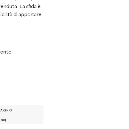
venduta. La sfida è
bilità di apportare
mento
BAGNO
mq