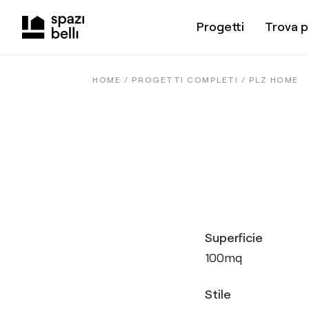
Progetti
Trova p
HOME /
PROGETTI COMPLETI
/
PLZ HOME
Superficie
100
mq
Stile