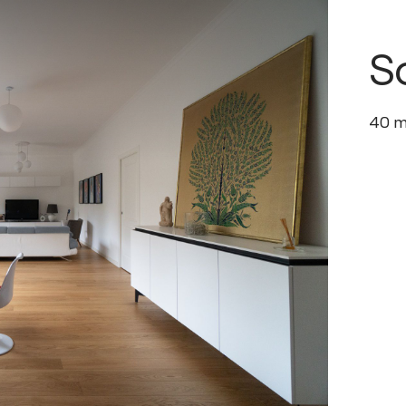
S
40
m