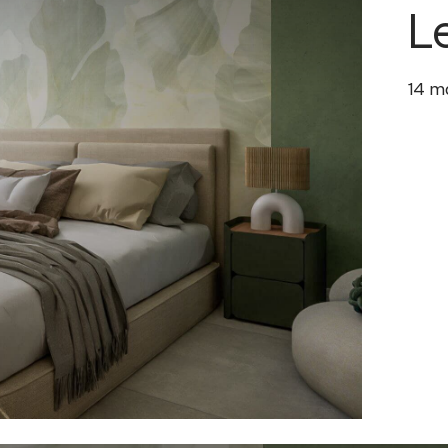
L
14
m