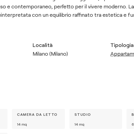
o e contemporaneo, perfetto per il vivere moderno. La z
terpretata con un equilibrio raffinato tra estetica e fu
Località
Tipologia
Milano (Milano)
Apparta
CAMERA DA LETTO
STUDIO
14
mq
14
mq
6