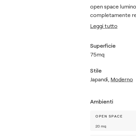
open space luminos
completamente rein
Leggi tutto
Superficie
75
mq
Stile
Japandi
,
Moderno
Ambienti
OPEN SPACE
20
mq