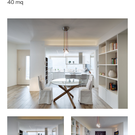
40
mq