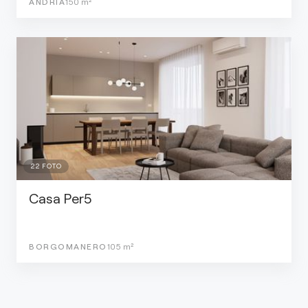
ANDRIA
150
m²
22
FOTO
Casa Per5
BORGOMANERO
105
m²