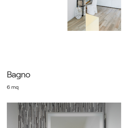
Bagno
6
mq