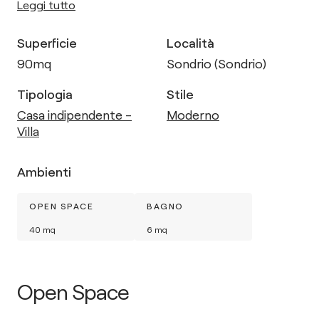
Leggi tutto
Superficie
Località
90
mq
Sondrio (Sondrio)
Tipologia
Stile
Casa indipendente -
Moderno
Villa
Ambienti
OPEN SPACE
BAGNO
40
mq
6
mq
Open Space