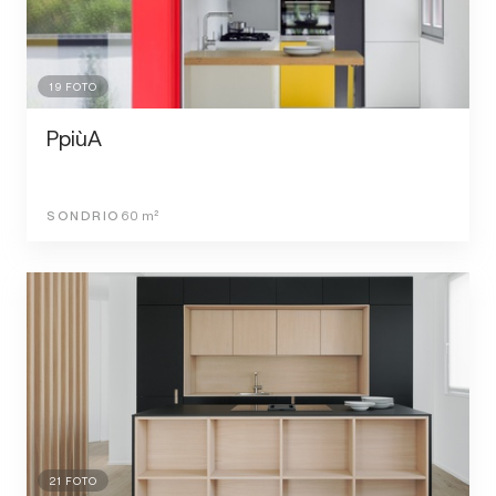
19
FOTO
PpiùA
SONDRIO
60
m²
21
FOTO