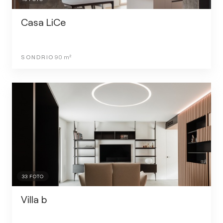
Casa LiCe
SONDRIO
90
m²
33
FOTO
Villa b