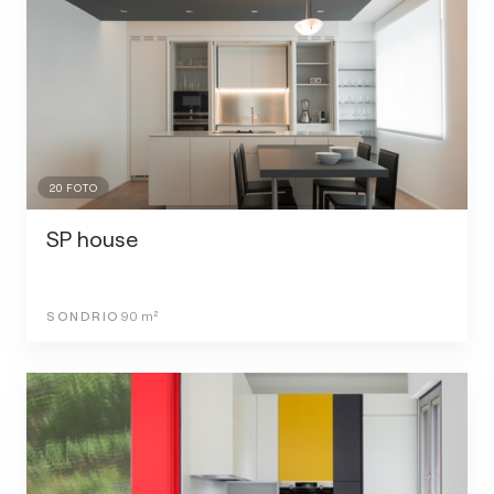
20
FOTO
SP house
SONDRIO
90
m²