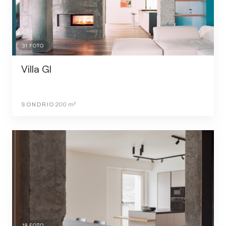
31
FOTO
Villa GI
SONDRIO
200
m²
18
FOTO