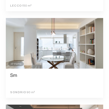
LECCO
150
m²
17
FOTO
Sm
SONDRIO
90
m²