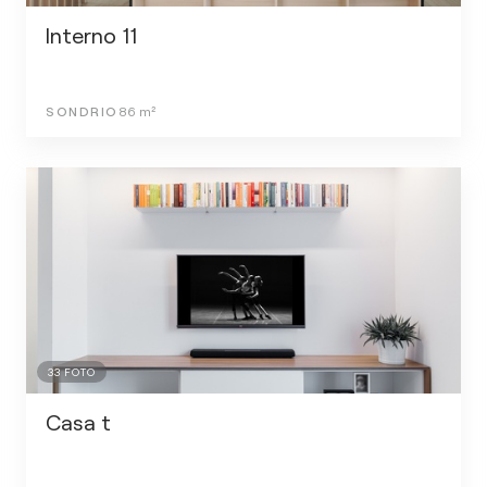
Interno 11
SONDRIO
86
m²
33
FOTO
Casa t