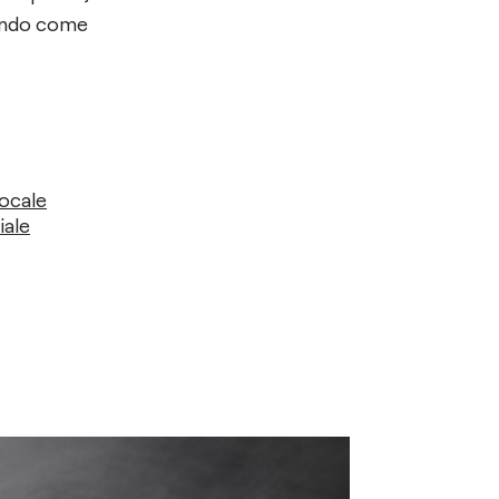
rando come
Locale
ale