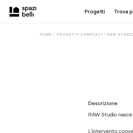
Progetti
Trova p
HOME /
PROGETTI COMPLETI
/
RAW STUDI
Descrizione
RAW Studio nasce 
L'intervento conver