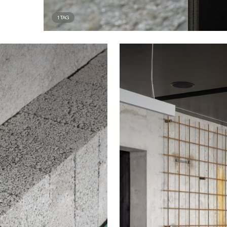
1
TAG