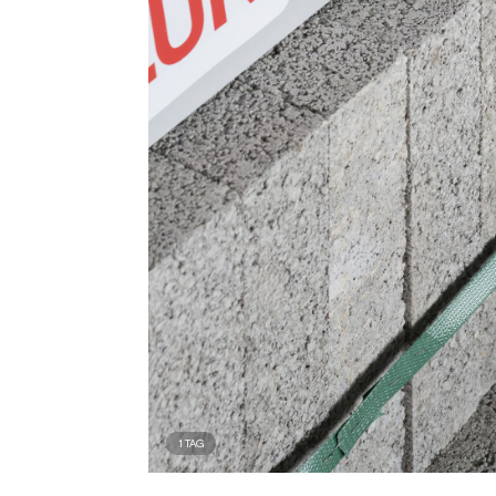
1
TAG