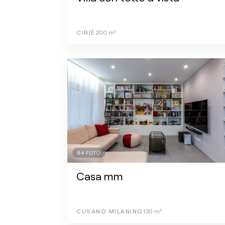
CIRIÈ
200
m²
64
FOTO
Casa mm
CUSANO MILANINO
130
m²