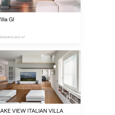
1
FOTO
illa GI
ONDRIO
200
m²
4
FOTO
LAKE VIEW ITALIAN VILLA