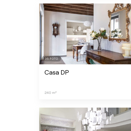
35
FOTO
Casa DP
240
m²