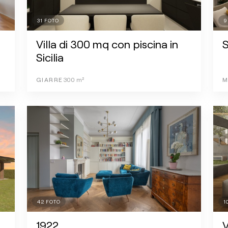
31
FOTO
9
Villa di 300 mq con piscina in
Sicilia
GIARRE
300
m²
M
42
FOTO
1
1922
V