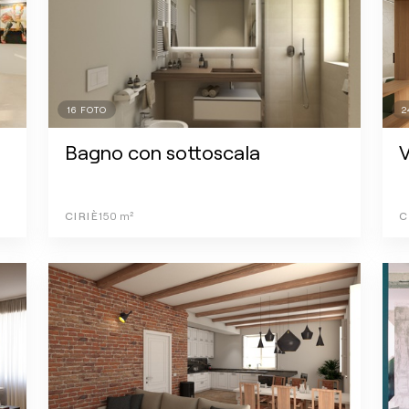
16
FOTO
2
Bagno con sottoscala
V
CIRIÈ
150
m²
C