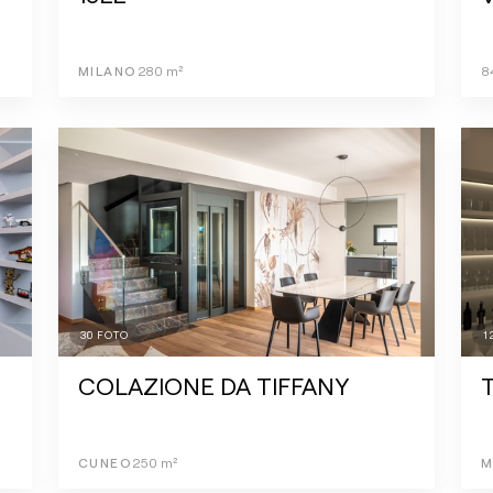
MILANO
280
m²
8
30
FOTO
1
COLAZIONE DA TIFFANY
T
CUNEO
250
m²
M