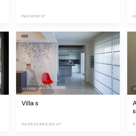
PAVIA
150
m²
L
32
FOTO
1
Villa s
s
SACROFANO
300
m²
S