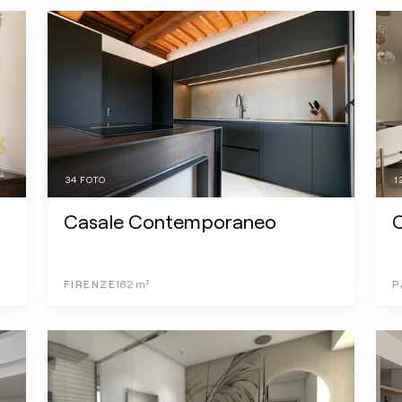
34
FOTO
1
Casale Contemporaneo
FIRENZE
182
m²
P