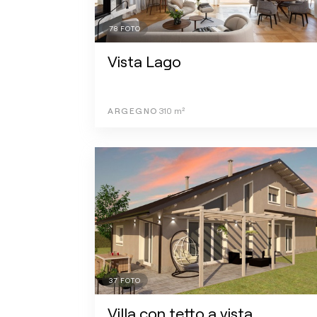
78
FOTO
Vista Lago
ARGEGNO
310
m²
37
FOTO
Villa con tetto a vista