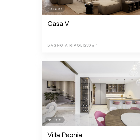
19
FOTO
Casa V
BAGNO A RIPOLI
230
m²
31
FOTO
Villa Peonia