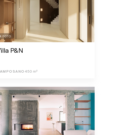
4
FOTO
illa P&N
AMPOSANO
450
m²