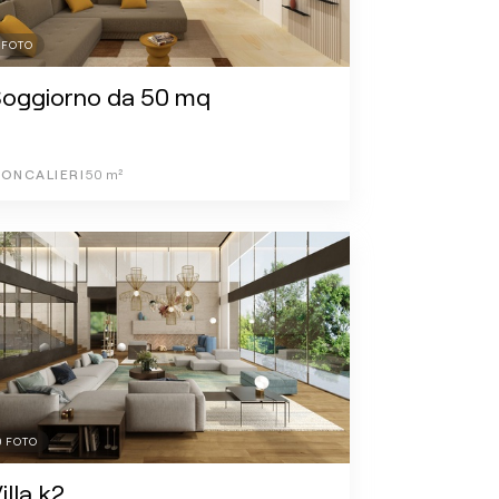
FOTO
Soggiorno da 50 mq
ONCALIERI
50
m²
0
FOTO
illa k2