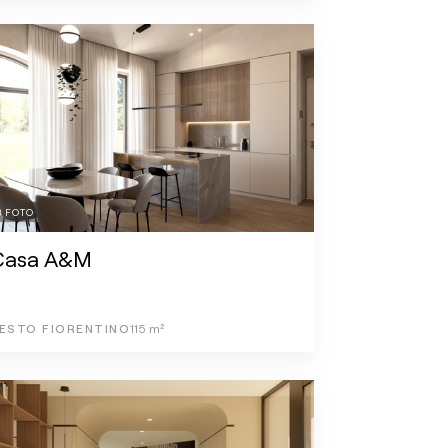
8
FOTO
Casa A&M
ESTO FIORENTINO
115
m²