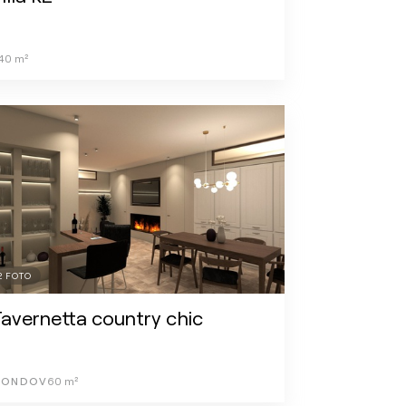
40
m²
2
FOTO
avernetta country chic
ONDOV
60
m²