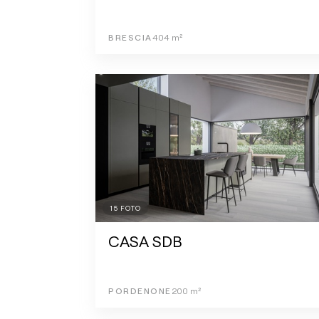
BRESCIA
404
m²
15
FOTO
CASA SDB
PORDENONE
200
m²