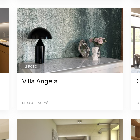
42
FOTO
1
Villa Angela
LECCE
150
m²
S