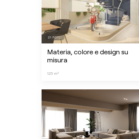
21
FOTO
Materia, colore e design su
misura
125
m²