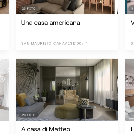
26
FOTO
3
Una casa americana
V
SAN MAURIZIO CANAVESE
100
m²
S
24
FOTO
2
A casa di Matteo