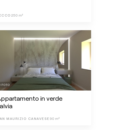
ECCO
250
m²
0
FOTO
Appartamento in verde
alvia
AN MAURIZIO CANAVESE
90
m²