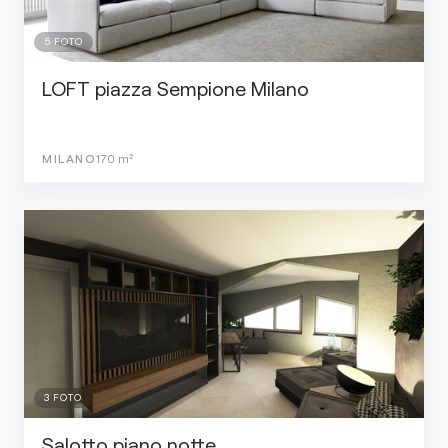
5
FOTO
LOFT piazza Sempione Milano
MILANO
170
m²
3
FOTO
Salotto piano notte