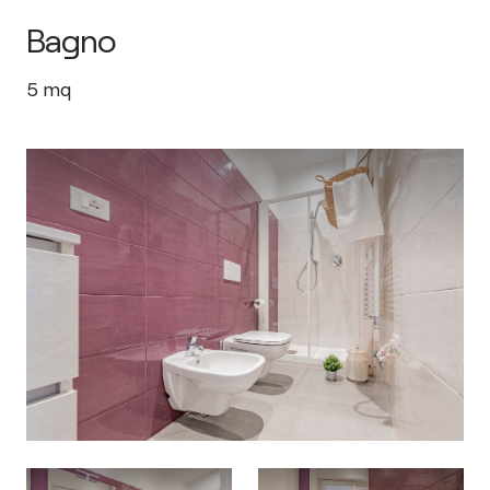
Bagno
5
mq