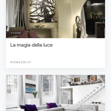
7
FOTO
La magia della luce
ROMA
230
m²