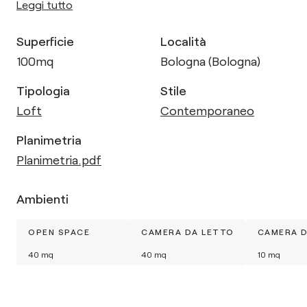
Leggi tutto
Superficie
Località
100
mq
Bologna (Bologna)
Tipologia
Stile
Loft
Contemporaneo
Planimetria
Planimetria.pdf
Ambienti
OPEN SPACE
CAMERA DA LETTO
CAMERA D
40
mq
40
mq
10
mq