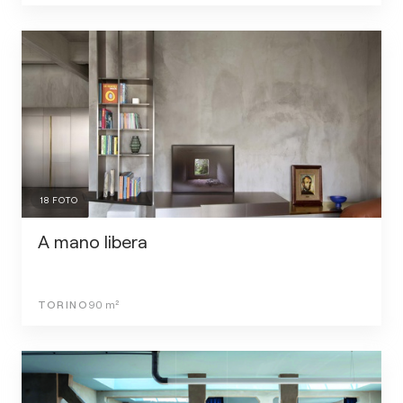
18
FOTO
A mano libera
TORINO
90
m²