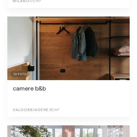
MILANO
170
m²
13
FOTO
camere b&b
VALDOBBIADENE
30
m²