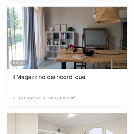
5
FOTO
Il Magazzino dei ricordi due
VILLAFRANCA DI VERONA
74
m²