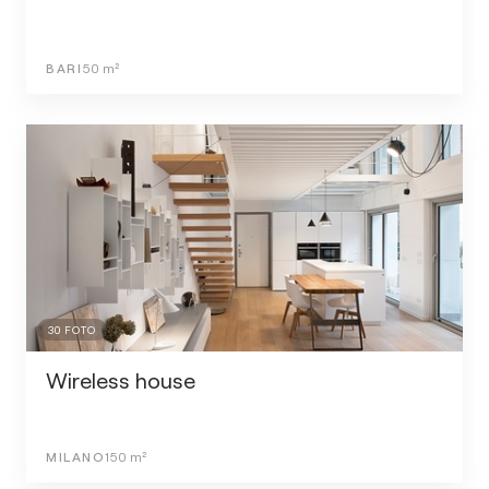
BARI
50
m²
30
FOTO
Wireless house
MILANO
150
m²