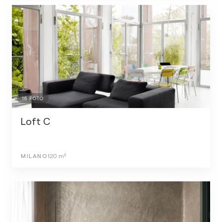
16
FOTO
Loft C
MILANO
120
m²