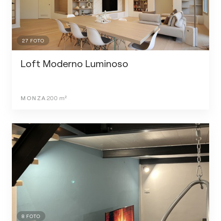
27
FOTO
Loft Moderno Luminoso
MONZA
200
m²
8
FOTO