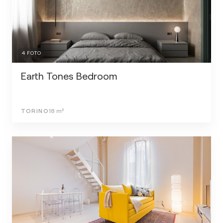
4
FOTO
Earth Tones Bedroom
TORINO
18
m²