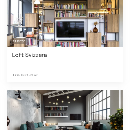
21
FOTO
Loft Svizzera
TORINO
90
m²