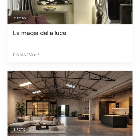
7
FOTO
La magia della luce
ROMA
230
m²
8
FOTO