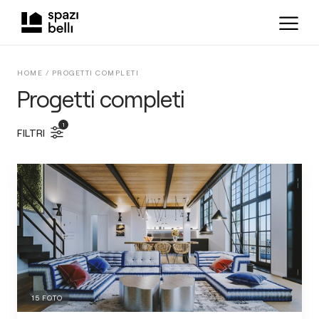
HOME /
PROGETTI COMPLETI
Progetti completi
1
FILTRI
15
FOTO