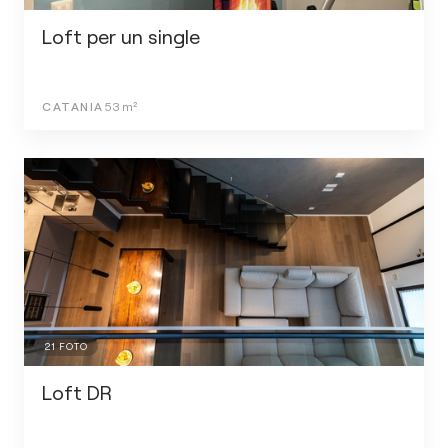
Loft per un single
CATANIA
53
m²
21
FOTO
Loft DR