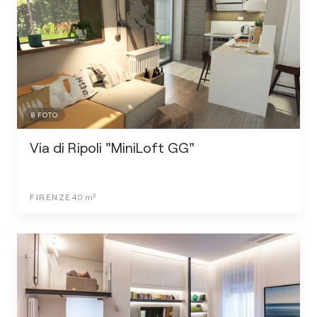
8
FOTO
Via di Ripoli "MiniLoft GG"
FIRENZE
40
m²