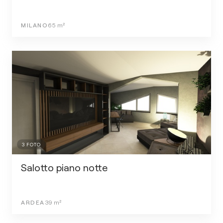
MILANO
65
m²
3
FOTO
Salotto piano notte
ARDEA
39
m²