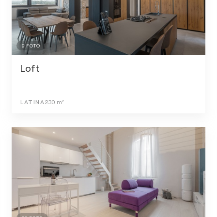
9
FOTO
Loft
LATINA
230
m²