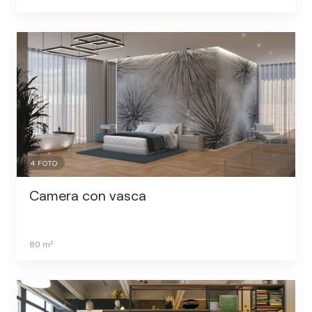
4
FOTO
Camera con vasca
80
m²