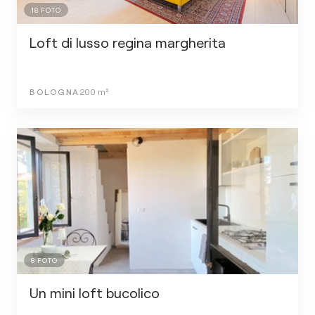
18
FOTO
Loft di lusso regina margherita
BOLOGNA
200
m²
8
FOTO
Un mini loft bucolico