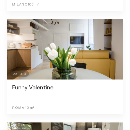
MILANO
100
m²
29
FOTO
Funny Valentine
ROMA
40
m²