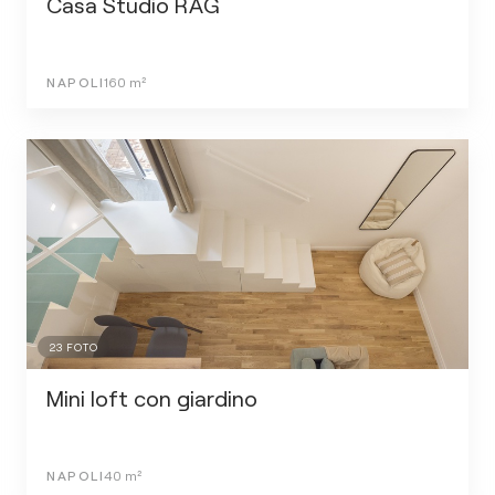
Casa Studio RAG
NAPOLI
160
m²
23
FOTO
Mini loft con giardino
NAPOLI
40
m²