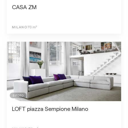
CASA ZM
MILANO
70
m²
5
FOTO
LOFT piazza Sempione Milano