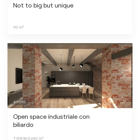
Not to big but unique
110
m²
8
FOTO
Open space industriale con
biliardo
TORINO
240
m²