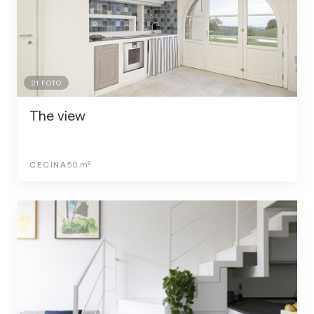
21
FOTO
The view
CECINA
50
m²