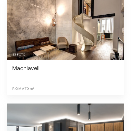
13
FOTO
Machiavelli
ROMA
70
m²