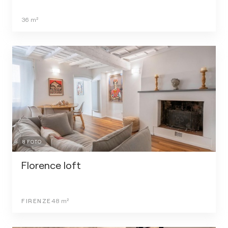
36
m²
8
FOTO
Florence loft
FIRENZE
48
m²