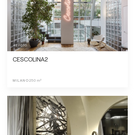
42
FOTO
CESCOLINA2
MILANO
250
m²