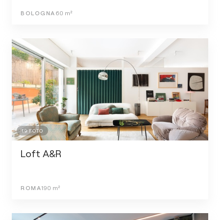
BOLOGNA
60
m²
19
FOTO
Loft A&R
ROMA
190
m²