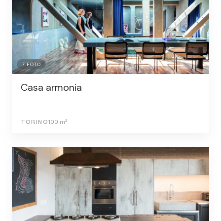
7
FOTO
Casa armonia
TORINO
100
m²