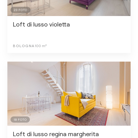
23
FOTO
Loft di lusso violetta
BOLOGNA
100
m²
18
FOTO
Loft di lusso regina margherita