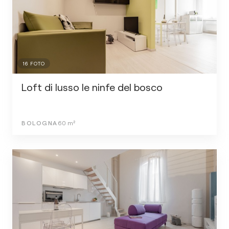
16
FOTO
Loft di lusso le ninfe del bosco
BOLOGNA
60
m²