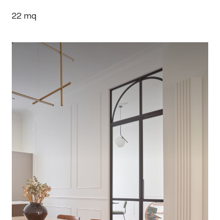
22
mq