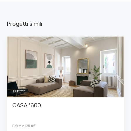
Progetti simili
13
FOTO
CASA '600
ROMA
125
m²