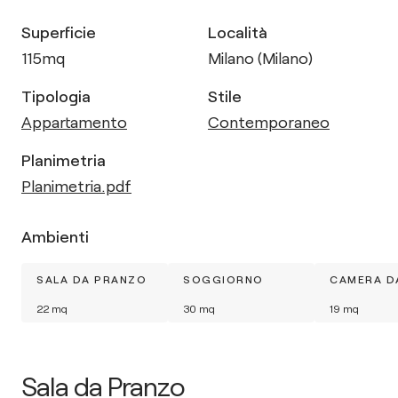
Superficie
Località
115
mq
Milano (Milano)
Tipologia
Stile
Appartamento
Contemporaneo
Planimetria
Planimetria.pdf
Ambienti
SALA DA PRANZO
SOGGIORNO
CAMERA D
22
mq
30
mq
19
mq
Sala da Pranzo