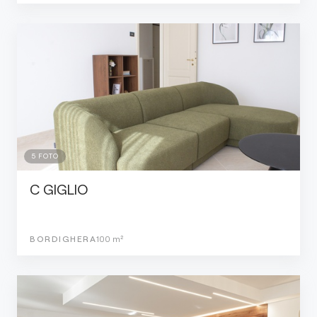
5
FOTO
C GIGLIO
BORDIGHERA
100
m²