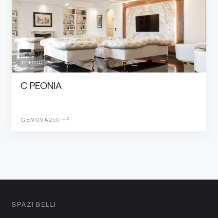
14
FOTO
C PEONIA
GENOVA
250
m²
SPAZI BELLI