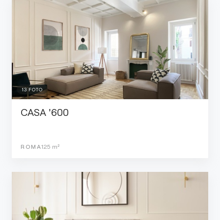
13
FOTO
CASA '600
ROMA
125
m²