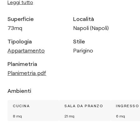
Leggi tutto
Superficie
Località
73
mq
Napoli (Napoli)
Tipologia
Stile
Appartamento
Parigino
Planimetria
Planimetria.pdf
Ambienti
CUCINA
SALA DA PRANZO
INGRESSO
8
mq
21
mq
6
mq