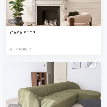
13
FOTO
CASA ST03
MILANO
115
m²
5
FOTO