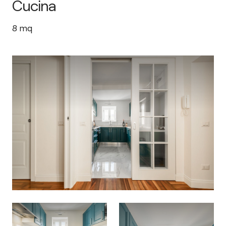
Cucina
8
mq