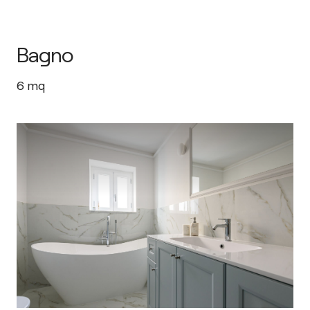
Bagno
6
mq