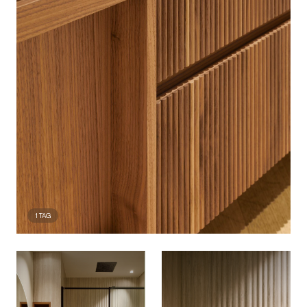
1
TAG