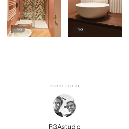
4
TAG
4
TAG
PROGETTO DI
RGAstudio