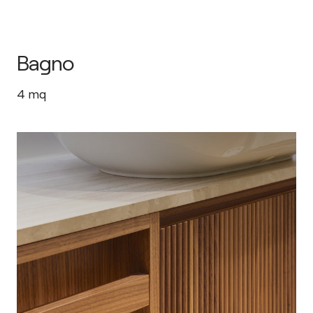
Bagno
4
mq