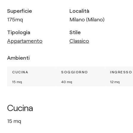
Superficie
Località
175
mq
Milano (Milano)
Tipologia
Stile
Appartamento
Classico
Ambienti
CUCINA
SOGGIORNO
INGRESSO
15
mq
40
mq
12
mq
Cucina
15
mq