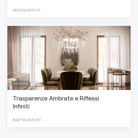
GENOVA
14
m²
24
FOTO
Trasparenze Ambrate e Riflessi
Infiniti
NAPOLI
120
m²