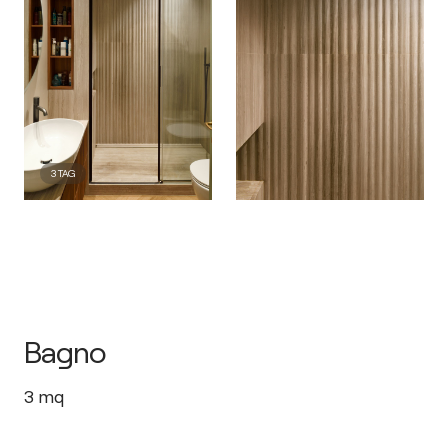
3
TAG
Bagno
3
mq