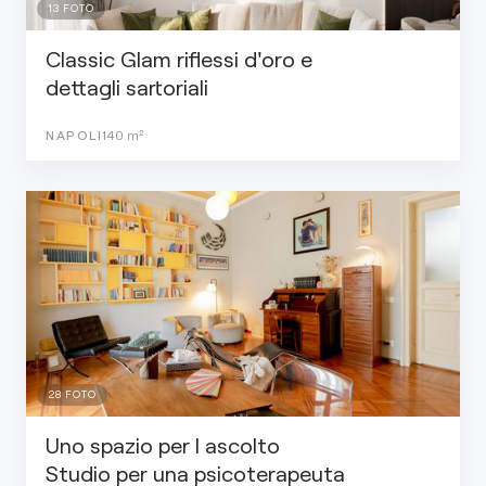
13
FOTO
Classic Glam riflessi d'oro e
dettagli sartoriali
NAPOLI
140
m²
28
FOTO
Uno spazio per l ascolto
Studio per una psicoterapeuta