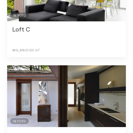
16
FOTO
Loft C
MILANO
120
m²
18
FOTO