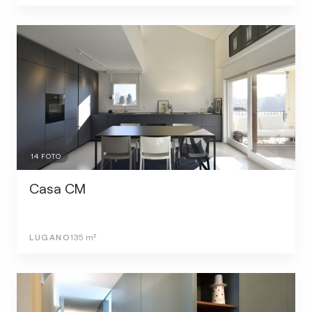
14
FOTO
Casa CM
LUGANO
135
m²