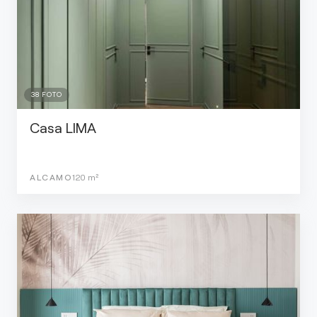
38
FOTO
Casa LIMA
ALCAMO
120
m²