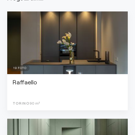
19
FOTO
Raffaello
TORINO
90
m²