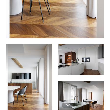
1
TAG