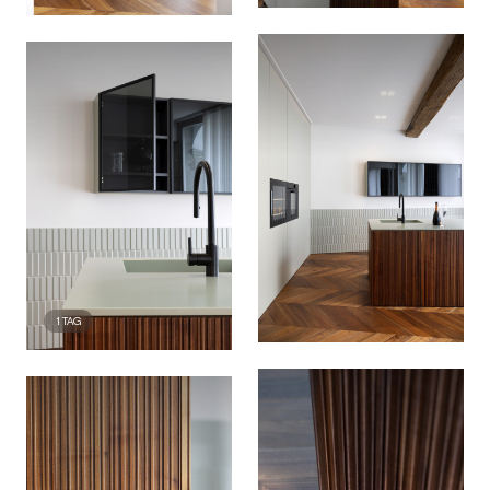
1
TAG