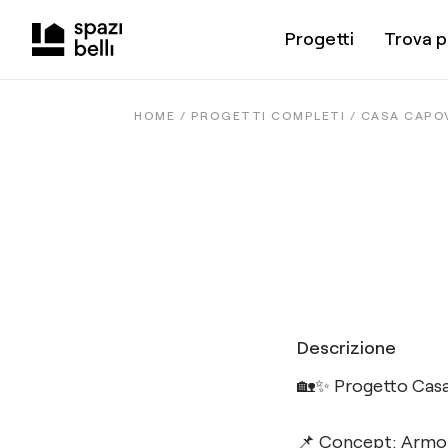
Progetti
Trova p
HOME /
PROGETTI COMPLETI
/
CASA CAPO
Descrizione
🏡✨ Progetto Casa
📌 Concept: Armonia