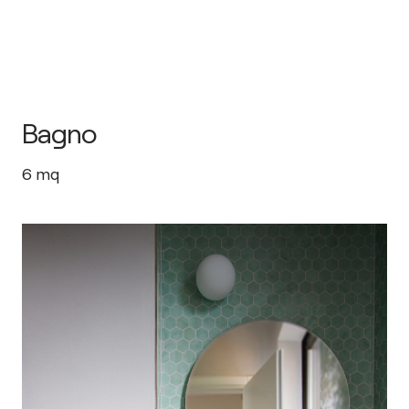
Bagno
6
mq