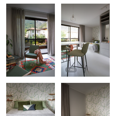
1
TAG