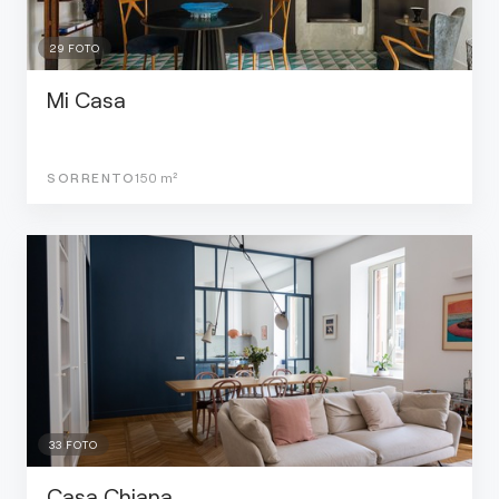
29
FOTO
Mi Casa
SORRENTO
150
m²
33
FOTO
Casa Chiana