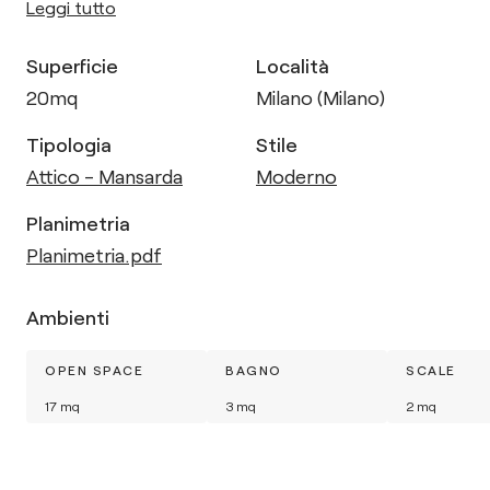
Leggi tutto
Superficie
Località
20
mq
Milano (Milano)
Tipologia
Stile
Attico - Mansarda
Moderno
Planimetria
Planimetria.pdf
Ambienti
OPEN SPACE
BAGNO
SCALE
17
mq
3
mq
2
mq