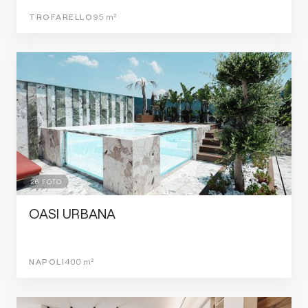
TROFARELLO
95
m²
26
FOTO
OASI URBANA
NAPOLI
400
m²