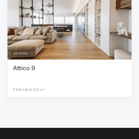
22
FOTO
Attico 9
PERUGIA
150
m²