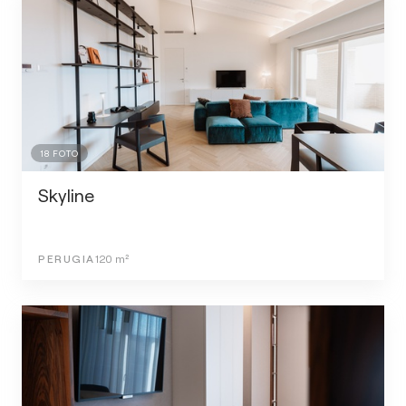
18
FOTO
Skyline
PERUGIA
120
m²