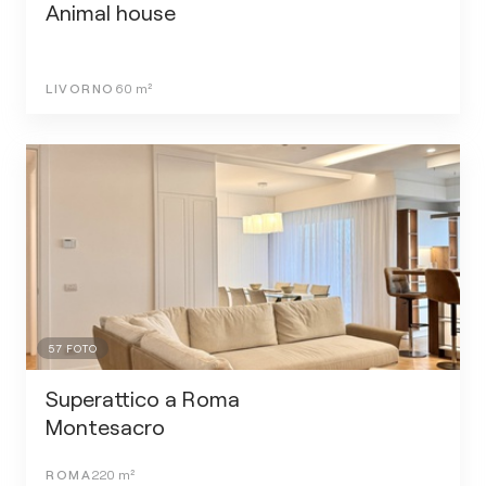
Animal house
LIVORNO
60
m²
57
FOTO
Superattico a Roma
Montesacro
ROMA
220
m²