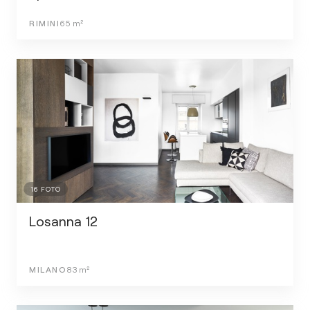
RIMINI
65
m²
16
FOTO
Losanna 12
MILANO
83
m²