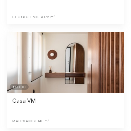
REGGIO EMILIA
175
m²
17
FOTO
Casa VM
MARCIANISE
140
m²