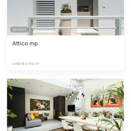
35
FOTO
Attico mp
URBINO
150
m²