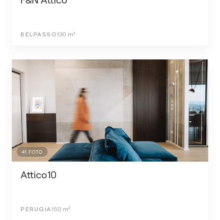
BELPASSO
130
m²
41
FOTO
Attico10
PERUGIA
150
m²