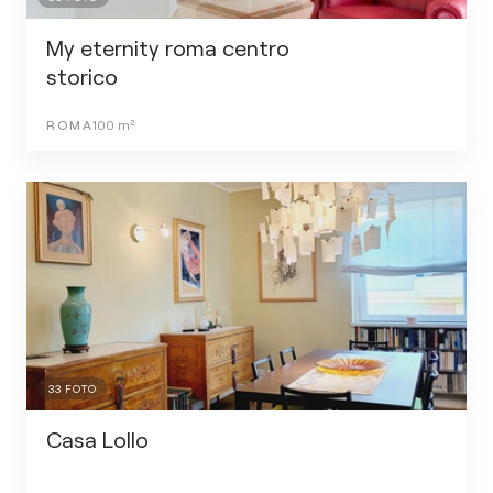
My eternity roma centro
storico
ROMA
100
m²
33
FOTO
Casa Lollo