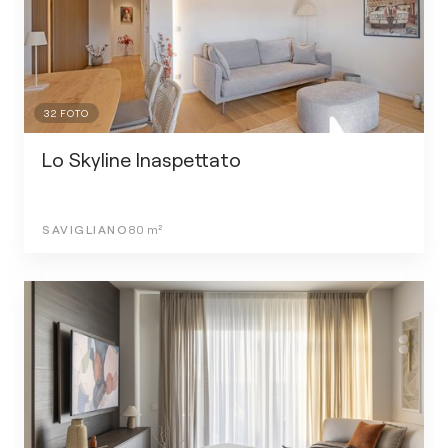
32
FOTO
Lo Skyline Inaspettato
SAVIGLIANO
80
m²