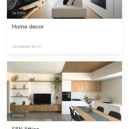
32
FOTO
Home decor
LEGNANO
80
m²
8
FOTO
F&N Attico