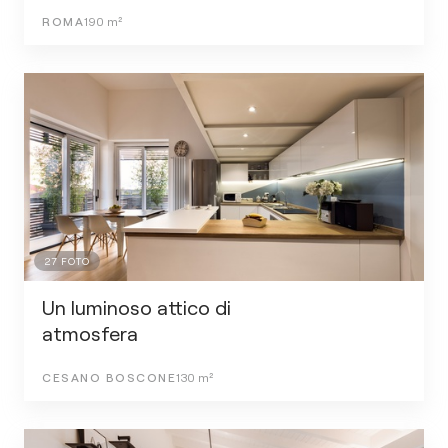
ROMA
190
m²
27
FOTO
Un luminoso attico di
atmosfera
CESANO BOSCONE
130
m²