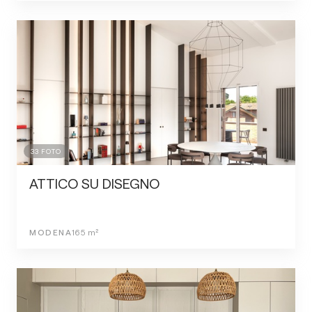
33
FOTO
ATTICO SU DISEGNO
MODENA
165
m²