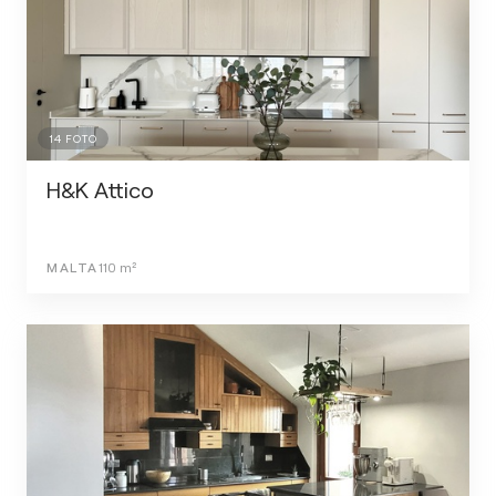
14
FOTO
H&K Attico
MALTA
110
m²