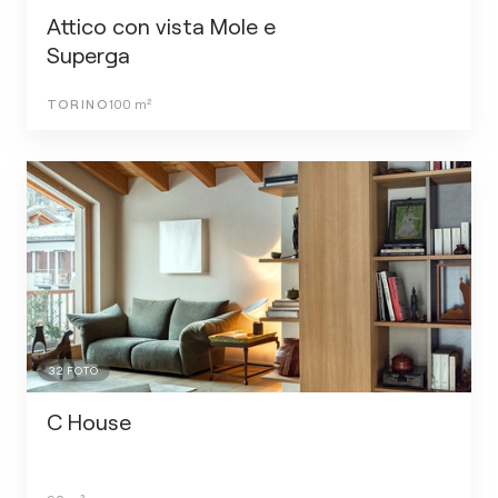
Attico con vista Mole e
Superga
TORINO
100
m²
32
FOTO
C House