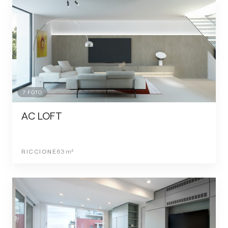
7
FOTO
AC LOFT
RICCIONE
63
m²