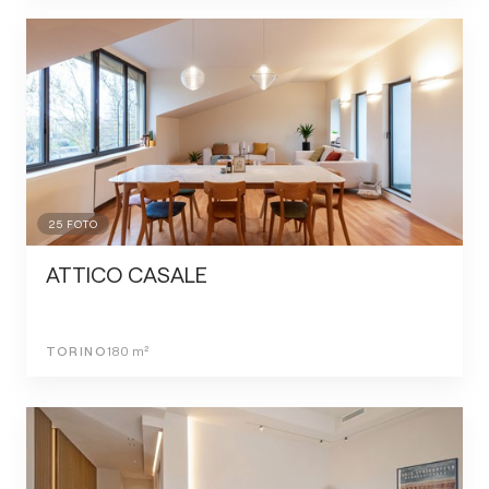
25
FOTO
ATTICO CASALE
TORINO
180
m²