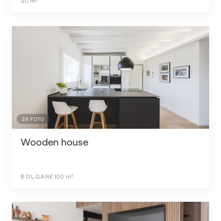
90
m²
29
FOTO
Wooden house
BOLGARE
100
m²