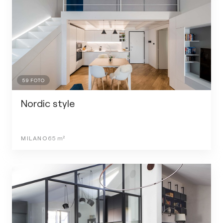
59
FOTO
Nordic style
MILANO
65
m²