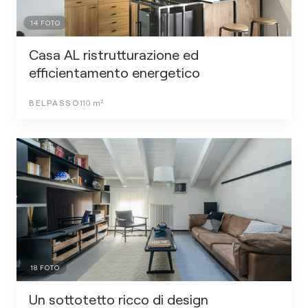
14
FOTO
Casa AL ristrutturazione ed
efficientamento energetico
BELPASSO
110
m²
18
FOTO
Un sottotetto ricco di design