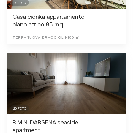
16
FOTO
Casa cionka appartamento
piano attico 85 mq
TERRANUOVA BRACCIOLINI
80
m²
20
FOTO
RIMINI DARSENA seaside
apartment