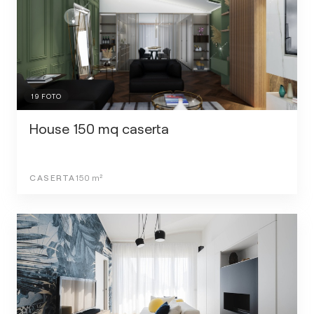
19
FOTO
House 150 mq caserta
CASERTA
150
m²