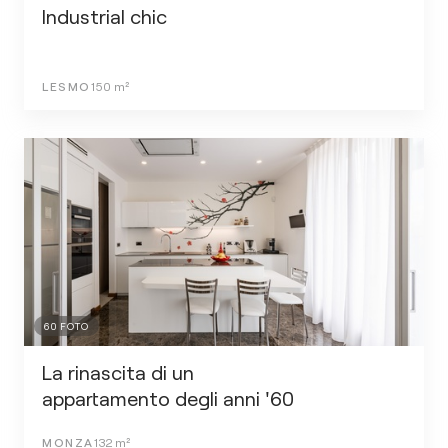
Industrial chic
LESMO
150
m²
60
FOTO
La rinascita di un
appartamento degli anni '60
MONZA
132
m²