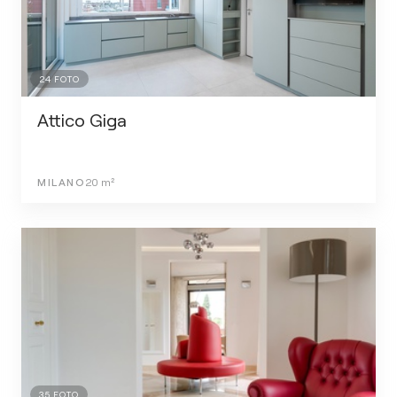
24
FOTO
Attico Giga
MILANO
20
m²
35
FOTO