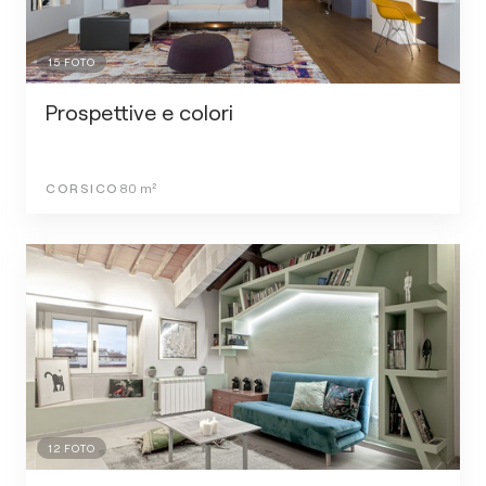
15
FOTO
Prospettive e colori
CORSICO
80
m²
12
FOTO