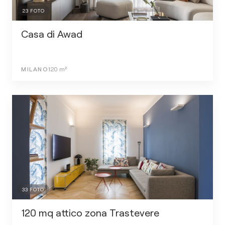
23
FOTO
Casa di Awad
MILANO
120
m²
33
FOTO
120 mq attico zona Trastevere