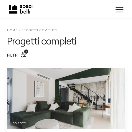
HOME /
PROGETTI COMPLETI
Progetti completi
1
FILTRI
60
FOTO