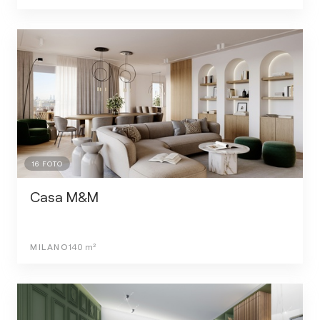
16
FOTO
Casa M&M
MILANO
140
m²