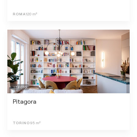
ROMA
120
m²
17
FOTO
Pitagora
TORINO
95
m²