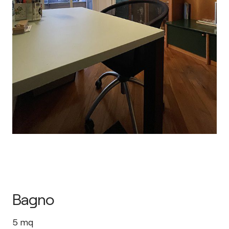
Bagno
5
mq