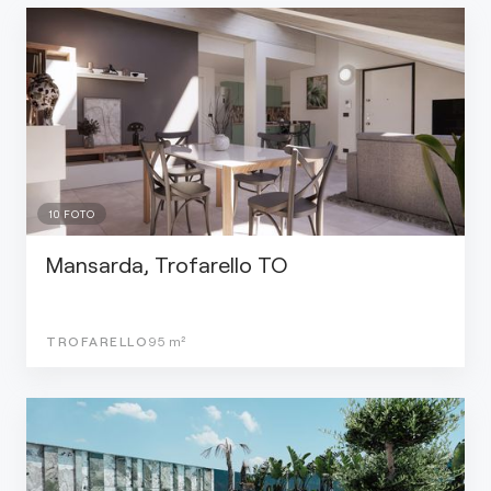
10
FOTO
Mansarda, Trofarello TO
TROFARELLO
95
m²