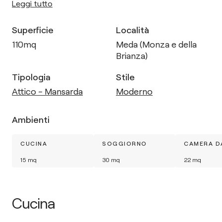
Leggi tutto
Superficie
Località
110
mq
Meda (Monza e della
Brianza)
Tipologia
Stile
Attico - Mansarda
Moderno
Ambienti
CUCINA
SOGGIORNO
CAMERA D
15
mq
30
mq
22
mq
Cucina