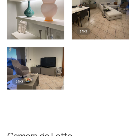
3
TAG
2
TAG
Camera da Letto