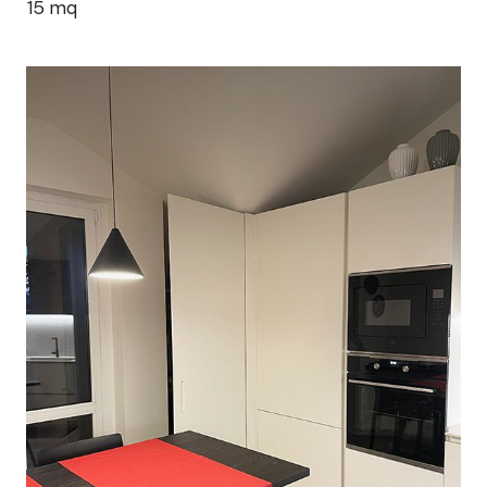
15
mq