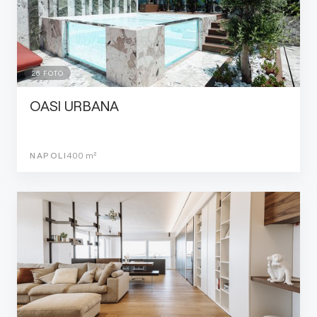
26
FOTO
OASI URBANA
NAPOLI
400
m²