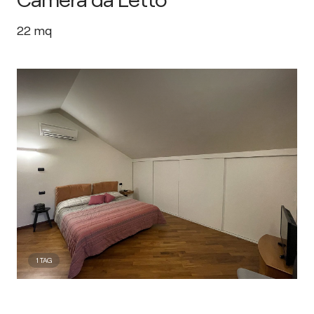
22
mq
1
TAG