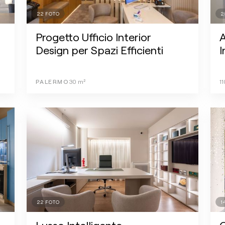
22
FOTO
2
Progetto Ufficio Interior
A
Design per Spazi Efficienti
I
PALERMO
30
m²
11
22
FOTO
1