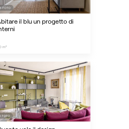
5
FOTO
bitare il blu un progetto di
nterni
0
m²
4
FOTO