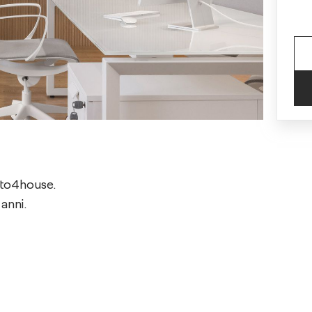
rto4house.
 anni.