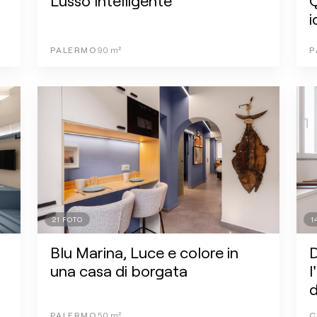
Lusso Intelligente
Q
i
PALERMO
90
m²
P
21
FOTO
1
Blu Marina, Luce e colore in
D
una casa di borgata
l
d
PALERMO
50
m²
C