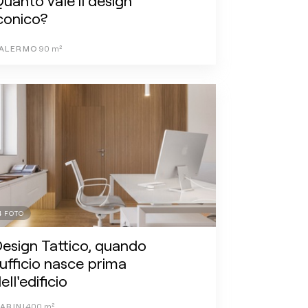
uanto vale il design
conico?
ALERMO
90
m²
4
FOTO
esign Tattico, quando
'ufficio nasce prima
ell'edificio
ARINI
400
m²