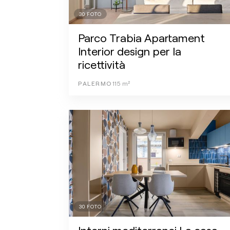
30
FOTO
Parco Trabia Apartament
Interior design per la
ricettività
PALERMO
115
m²
30
FOTO