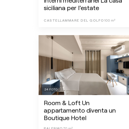
Interni mediterranei La casa
siciliana per l'estate
CASTELLAMMARE DEL GOLFO
100
m²
24
FOTO
Room & Loft Un
appartamento diventa un
Boutique Hotel
PALERMO
70
m²