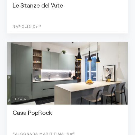
Le Stanze dell'Arte
NAPOLI
240
m²
16
FOTO
Casa PopRock
FALCONARA MARITTIMA
115
m²