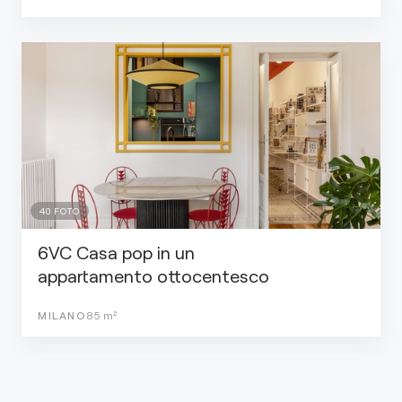
40
FOTO
6VC Casa pop in un
appartamento ottocentesco
MILANO
85
m²