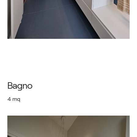
Bagno
4
mq