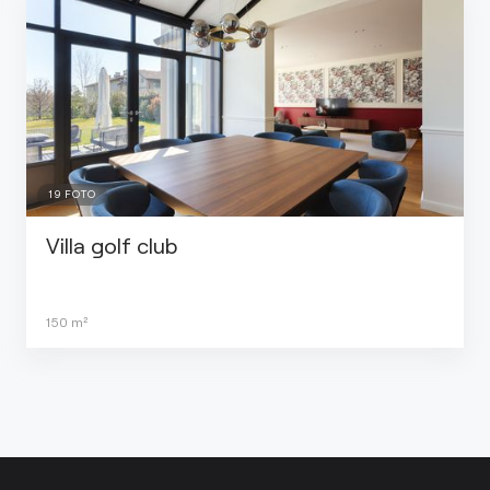
19
FOTO
Villa golf club
150
m²