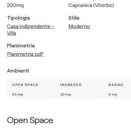
220
mq
Capranica (Viterbo)
Tipologia
Stile
Casa indipendente -
Moderno
Villa
Planimetria
Planimetria.pdf
Ambienti
OPEN SPACE
INGRESSO
BAGNO
65
mq
20
mq
6
mq
Open Space