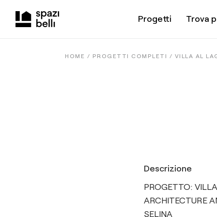
Progetti
Trova p
HOME /
PROGETTI COMPLETI
/
VILLA AL L
Descrizione
PROGETTO: VILLA
ARCHITECTURE AN
SELINA