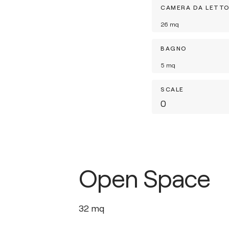
CAMERA DA LETT
26
mq
BAGNO
5
mq
SCALE
0
Open Space
32
mq