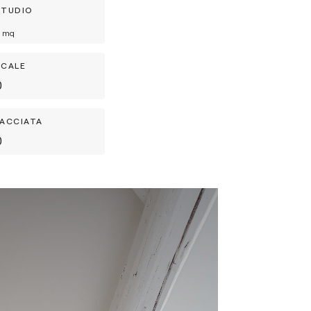
STUDIO
mq
SCALE
0
FACCIATA
0