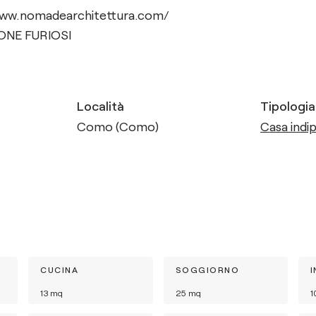
ww.nomadearchitettura.com/
ONE FURIOSI
Località
Tipologia
Como (Como)
Casa indip
CUCINA
SOGGIORNO
13
mq
25
mq
1