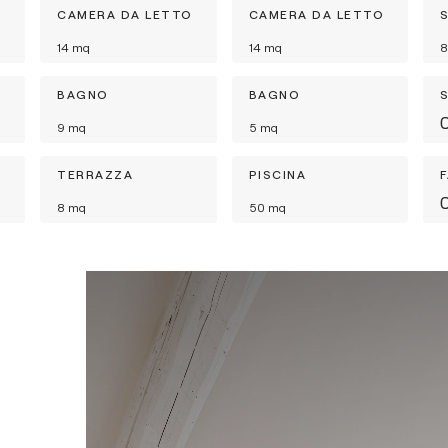
O
CAMERA DA LETTO
CAMERA DA LETTO
14
mq
14
mq
8
BAGNO
BAGNO
9
mq
5
mq
TERRAZZA
PISCINA
8
mq
50
mq