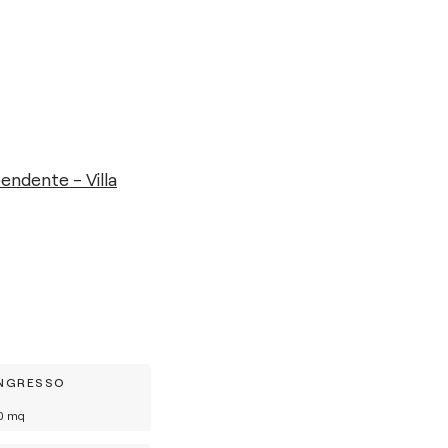
endente - Villa
INGRESSO
0
mq