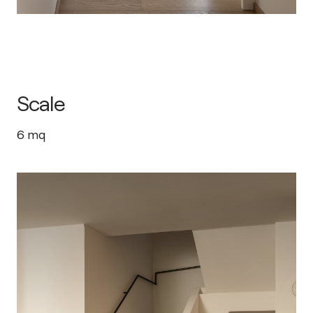
Scale
6
mq