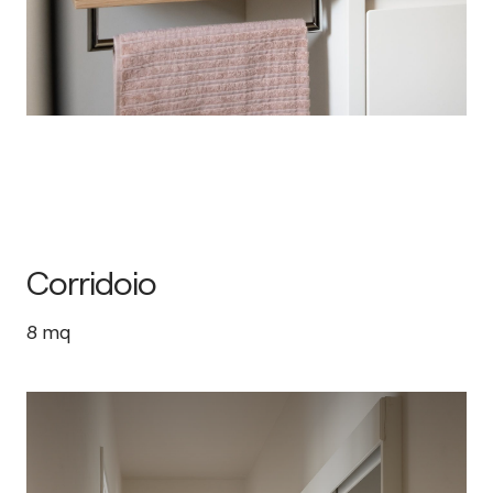
Corridoio
8
mq