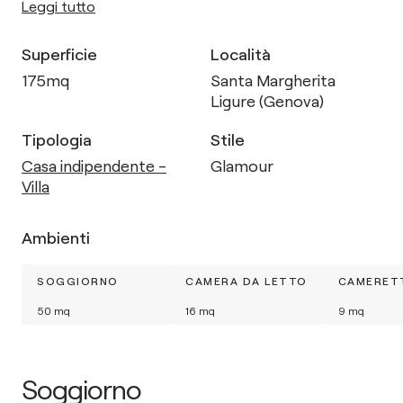
Leggi tutto
Superficie
Località
175
mq
Santa Margherita
Ligure (Genova)
Tipologia
Stile
Casa indipendente -
Glamour
Villa
Ambienti
SOGGIORNO
CAMERA DA LETTO
CAMERETT
50
mq
16
mq
9
mq
Soggiorno