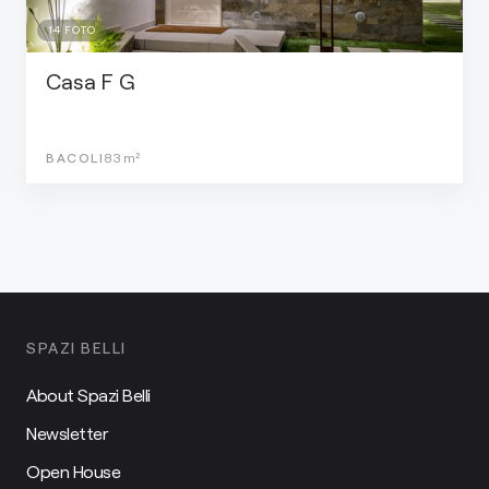
14
FOTO
Casa F G
BACOLI
83
m²
SPAZI BELLI
About Spazi Belli
Newsletter
Open House