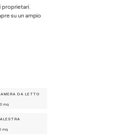
i proprietari.
i apre su un ampio
CAMERA DA LETTO
0
mq
PALESTRA
5
mq