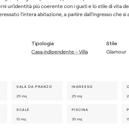
erni un’identità più coerente con i gusti e lo stile di vita de
eressato l’intera abitazione, a partire dall’ingresso che s
Tipologia
Stile
Casa indipendente - Villa
Glamour
SALA DA PRANZO
INGRESSO
25
mq
25
mq
2
SCALE
PISCINA
15
mq
35
mq
1