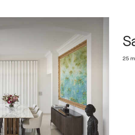
S
25
m