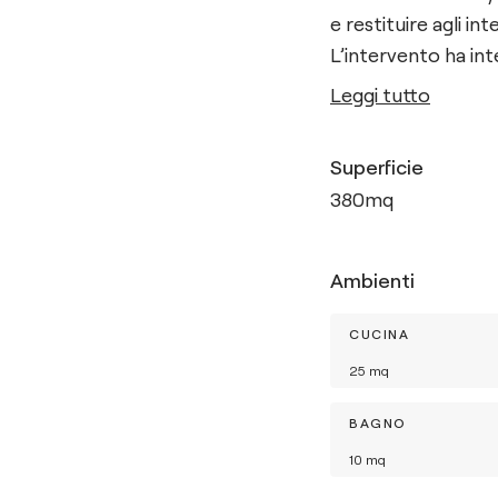
e restituire agli int
L’intervento ha int
Leggi tutto
Superficie
380
mq
Ambienti
CUCINA
25
mq
BAGNO
10
mq