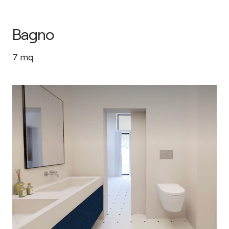
Bagno
7
mq