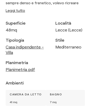
sempre denso e frenetico, volevo ricreare
Leggi tutto
Superficie
Località
48
mq
Lecce (Lecce)
Tipologia
Stile
Casa indipendente -
Mediterraneo
Villa
Planimetria
Planimetria.pdf
Ambienti
CAMERA DA LETTO
BAGNO
41
mq
7
mq