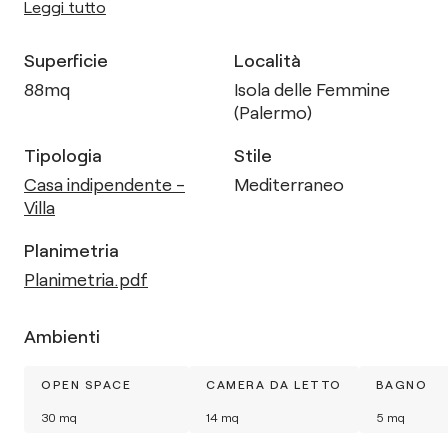
Leggi tutto
Superficie
Località
88
mq
Isola delle Femmine
(Palermo)
Tipologia
Stile
Casa indipendente -
Mediterraneo
Villa
Planimetria
Planimetria.pdf
Ambienti
OPEN SPACE
CAMERA DA LETTO
BAGNO
30
mq
14
mq
5
mq