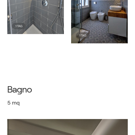
1
TAG
1
TAG
Bagno
5
mq