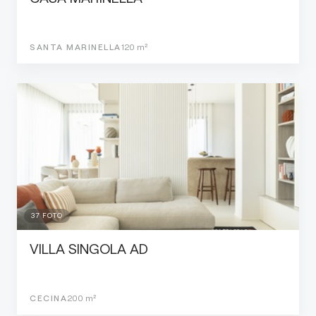
SANTA MARINELLA
120
m²
37
FOTO
VILLA SINGOLA AD
CECINA
200
m²