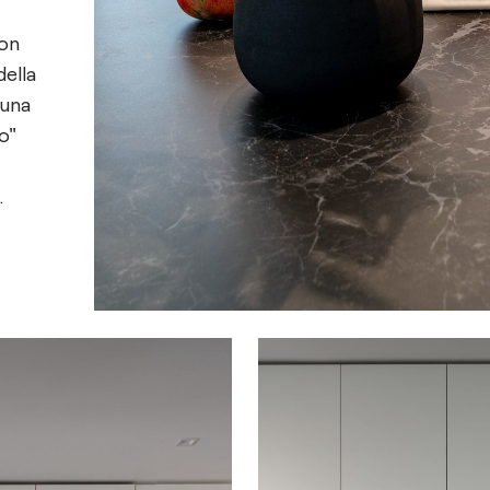
non
della
 una
o"
ti
zione