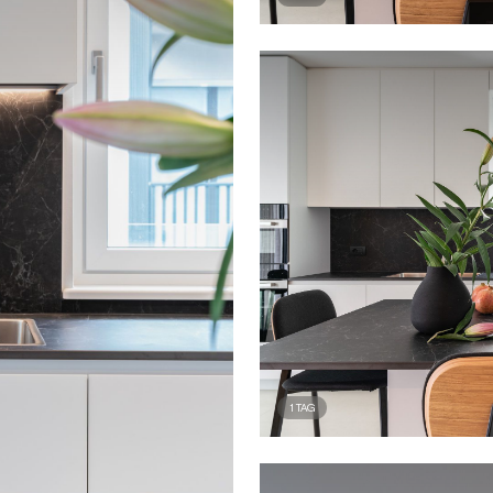
1
TAG