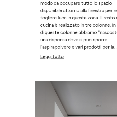
modo da occupare tutto lo spazio
disponibile attorno alla finestra per 
togliere luce in questa zona. Il resto 
cucina è realizzato in tre colonne. In
di queste colonne abbiamo "nascost
una dispensa dove si può riporre
l'aspirapolvere e vari prodotti per la
cucina.
Leggi tutto
Tutti questi dettagli li abbiamo previs
con i clienti ancora in fase di costru
della casa.
Nella cucina abbiamo predisposto anche
la zona per una cantinetta vino
combinata.