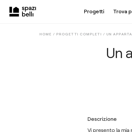
Progetti
Trova p
HOME /
PROGETTI COMPLETI
/
UN APPART
Un 
Descrizione
Vi presento la mia