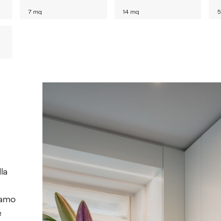
7
mq
14
mq
5
la
iamo