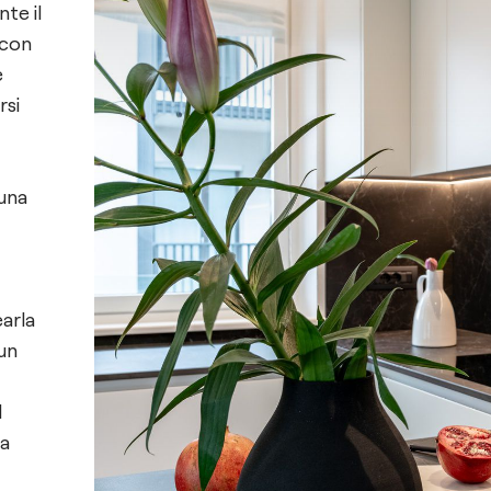
 con
e
rsi
 una
arla
 un
l
na