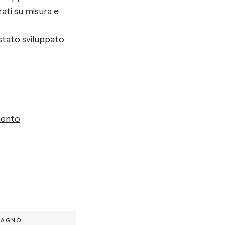
zati su misura e
stato sviluppato
mento
BAGNO