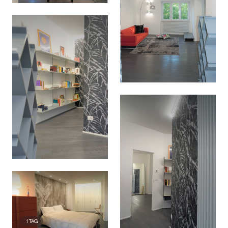
1
TAG