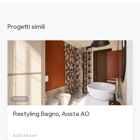
Progetti simili
3
FOTO
Restyling Bagno, Aosta AO
AOSTA
6
m²