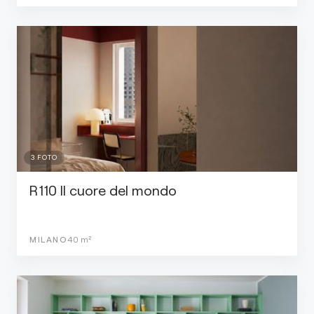
3
FOTO
R110 Il cuore del mondo
MILANO
40
m²