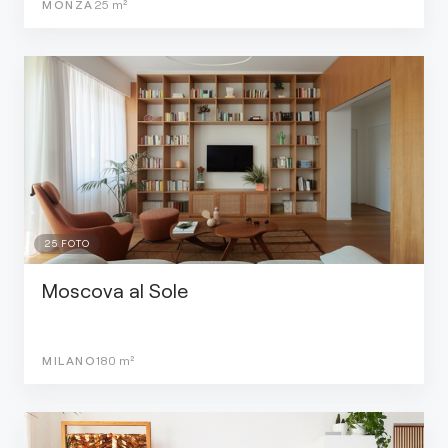
MONZA
25
m²
25
FOTO
Moscova al Sole
MILANO
180
m²