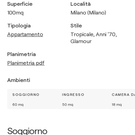
Superficie
Località
100
mq
Milano (Milano)
Tipologia
Stile
Appartamento
Tropicale
,
Anni '70
,
Glamour
Planimetria
Planimetria.pdf
Ambienti
SOGGIORNO
INGRESSO
CAMERA D
60
mq
50
mq
18
mq
Soggiorno