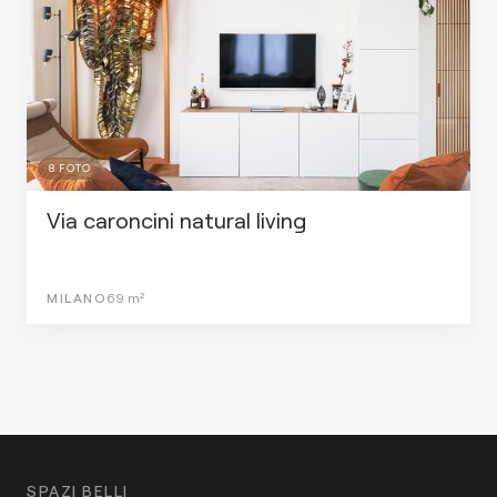
8
FOTO
Via caroncini natural living
MILANO
69
m²
SPAZI BELLI