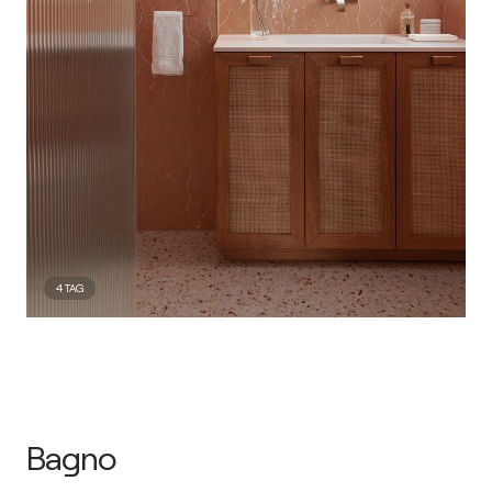
4
TAG
Bagno