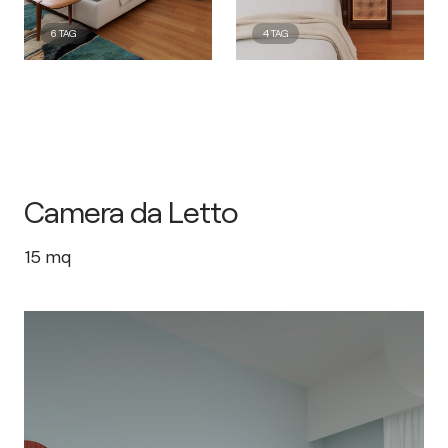
6
TAG
4
TAG
Camera da Letto
15
mq