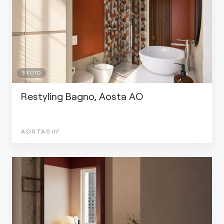
3
FOTO
Restyling Bagno, Aosta AO
AOSTA
6
m²