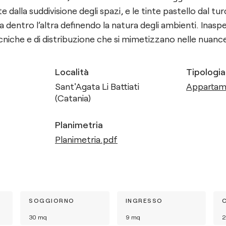
 dalla suddivisione degli spazi, e le tinte pastello dal tur
a dentro l’altra definendo la natura degli ambienti. Inasp
cniche e di distribuzione che si mimetizzano nelle nuance
Località
Tipologia
Sant'Agata Li Battiati
Apparta
(Catania)
Planimetria
Planimetria.pdf
SOGGIORNO
INGRESSO
30
mq
9
mq
2