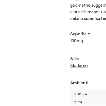
geometrie suggerite
cipria sfumano l’un
celano superfici te
Superficie
130
mq
Stile
Moderno
Ambienti
CUCINA
12
mq