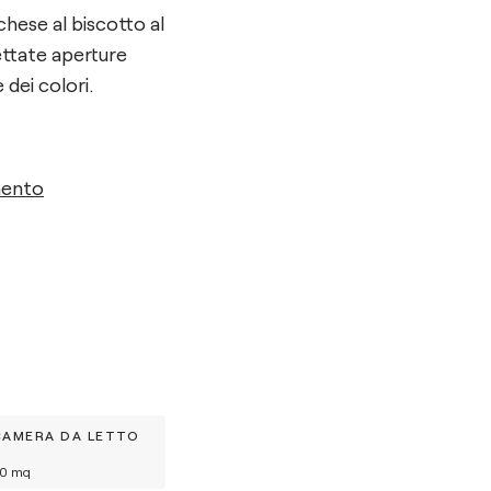
chese al biscotto al
ettate aperture
 dei colori.
mento
CAMERA DA LETTO
0
mq