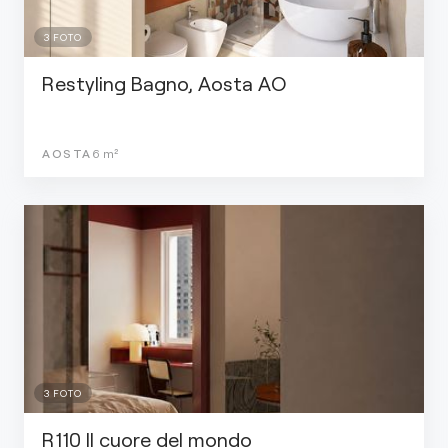
3
FOTO
Restyling Bagno, Aosta AO
AOSTA
6
m²
3
FOTO
R110 Il cuore del mondo