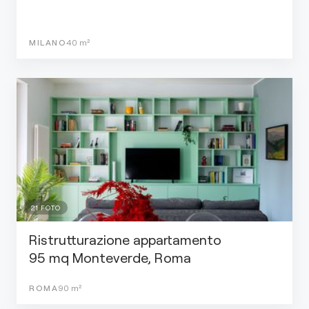
MILANO
40
m²
21
FOTO
Ristrutturazione appartamento
95 mq Monteverde, Roma
ROMA
90
m²