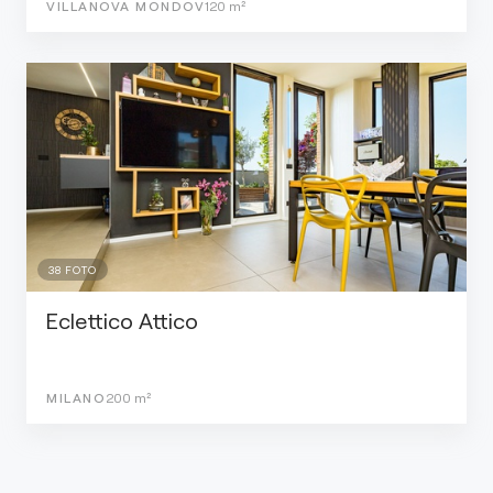
VILLANOVA MONDOV
120
m²
38
FOTO
Eclettico Attico
MILANO
200
m²