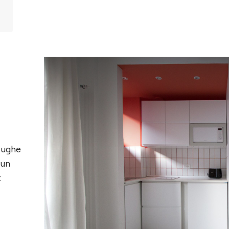
fughe
 un
t