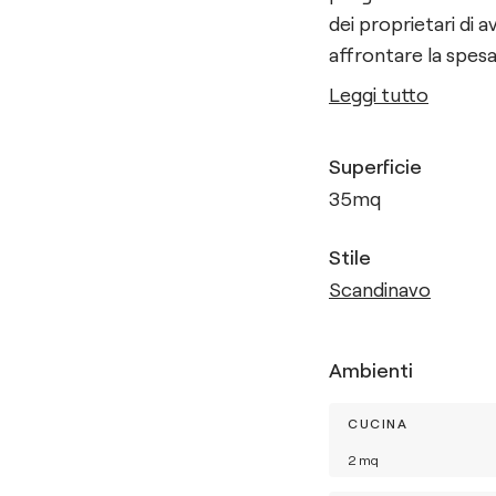
dei proprietari di
affrontare la spesa
Leggi tutto
Superficie
35
mq
Stile
Scandinavo
Ambienti
CUCINA
2
mq