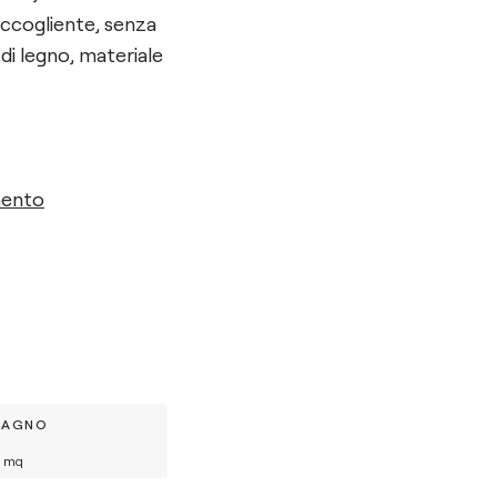
accogliente, senza
 di legno, materiale
mento
BAGNO
mq