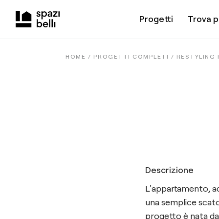
Progetti
Trova p
HOME /
PROGETTI COMPLETI
/
RESTYLING 
Descrizione
L'appartamento, ac
una semplice scatol
progetto è nata dal