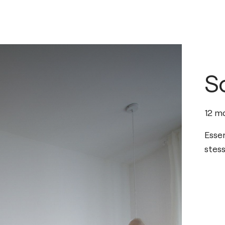
S
12
m
Essen
stess