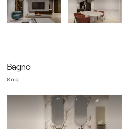
Bagno
8
mq