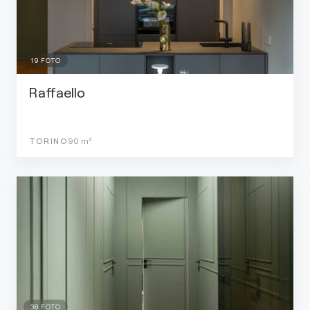
19
FOTO
Raffaello
TORINO
90
m²
38
FOTO