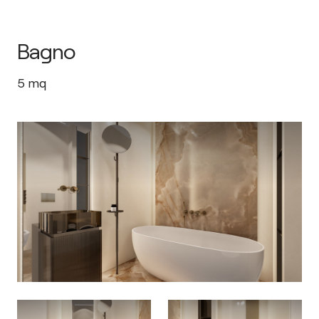
Bagno
5
mq