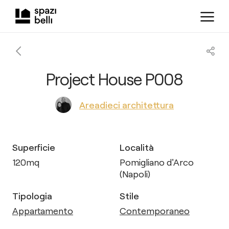
Project House P008
Areadieci architettura
Superficie
Località
120
mq
Pomigliano d'Arco
(Napoli)
Tipologia
Stile
Appartamento
Contemporaneo