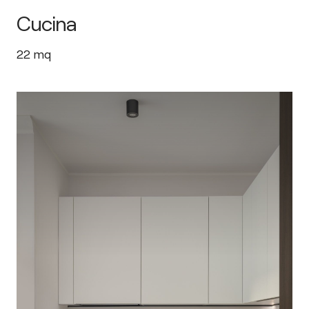
Cucina
22
mq