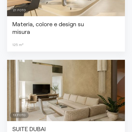
21
FOTO
Materia, colore e design su
misura
125
m²
13
FOTO
SUITE DUBAI