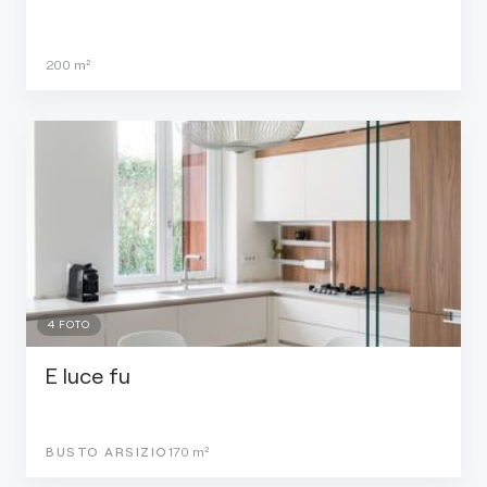
200
m²
4
FOTO
E luce fu
BUSTO ARSIZIO
170
m²