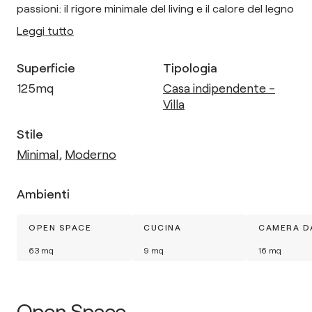
passioni: il rigore minimale del living e il calore del legno
Leggi tutto
Superficie
Tipologia
125
mq
Casa indipendente -
Villa
Stile
Minimal
,
Moderno
Ambienti
OPEN SPACE
CUCINA
CAMERA D
63
mq
9
mq
16
mq
Open Space