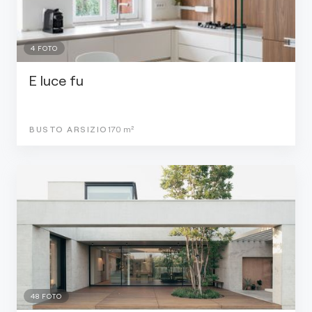
4
FOTO
E luce fu
BUSTO ARSIZIO
170
m²
48
FOTO