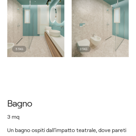
5
TAG
3
TAG
Bagno
3
mq
Un bagno ospiti dall'impatto teatrale, dove pareti