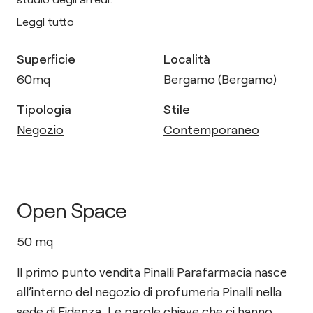
Leggi tutto
Superficie
Località
60
mq
Bergamo (Bergamo)
Tipologia
Stile
Negozio
Contemporaneo
Open Space
50
mq
Il primo punto vendita Pinalli Parafarmacia nasce
all’interno del negozio di profumeria Pinalli nella
sede di Fidenza. Le parole chiave che ci hanno