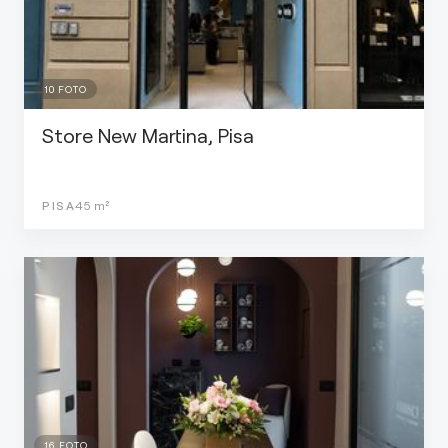
10
FOTO
Store New Martina, Pisa
PISA
45
m²
16
FOTO