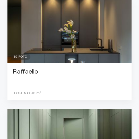
19
FOTO
Raffaello
TORINO
90
m²