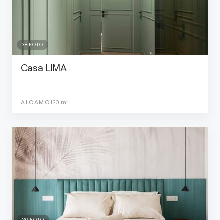
38
FOTO
Casa LIMA
ALCAMO
120
m²
26
FOTO