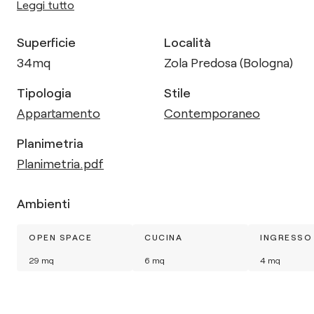
Leggi tutto
Superficie
Località
34
mq
Zola Predosa (Bologna)
Tipologia
Stile
Appartamento
Contemporaneo
Planimetria
Planimetria.pdf
Ambienti
OPEN SPACE
CUCINA
INGRESSO
29
mq
6
mq
4
mq