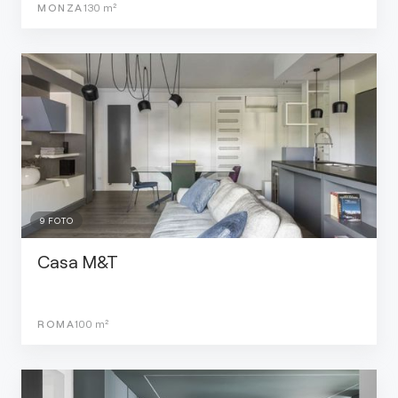
MONZA
130
m²
9
FOTO
Casa M&T
ROMA
100
m²