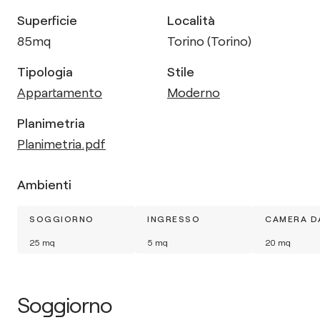
Superficie
Località
85
mq
Torino (Torino)
Tipologia
Stile
Appartamento
Moderno
Planimetria
Planimetria.pdf
Ambienti
SOGGIORNO
INGRESSO
CAMERA D
25
mq
5
mq
20
mq
Soggiorno