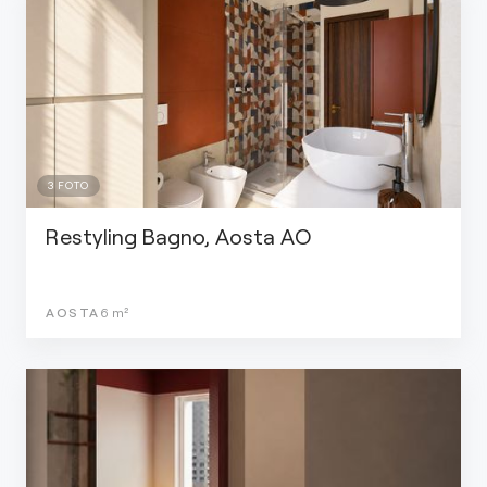
3
FOTO
Restyling Bagno, Aosta AO
AOSTA
6
m²