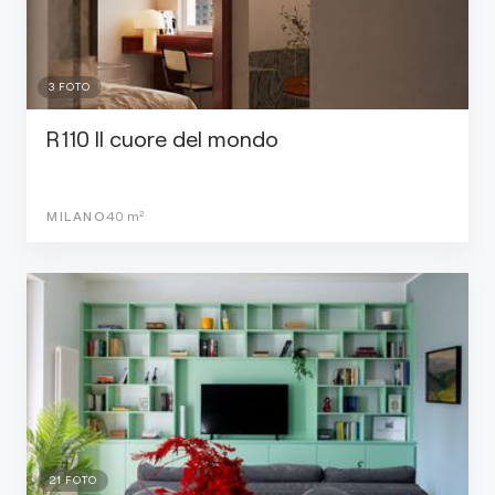
3
FOTO
R110 Il cuore del mondo
MILANO
40
m²
21
FOTO