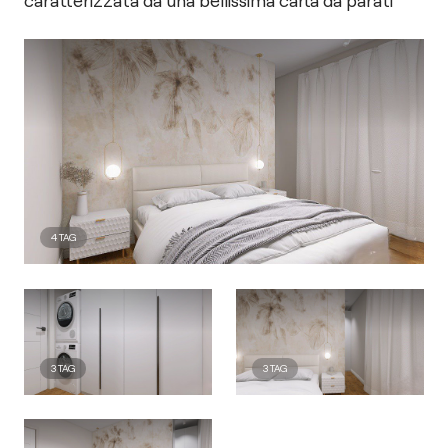
caratterizzata da una bellissima carta da parati
4
TAG
3
TAG
3
TAG