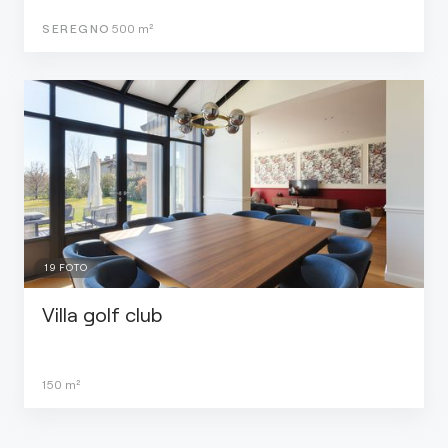
SEREGNO
500
m²
19
FOTO
Villa golf club
150
m²