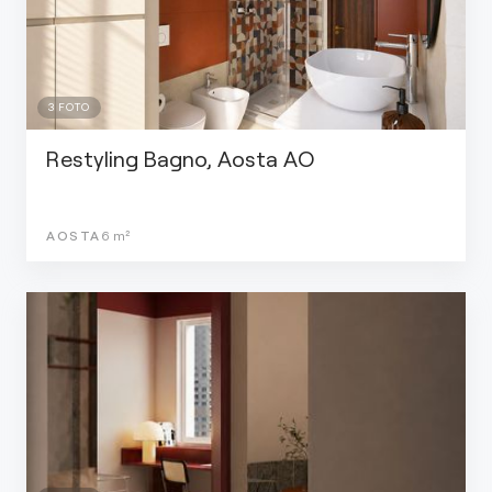
3
FOTO
Restyling Bagno, Aosta AO
AOSTA
6
m²