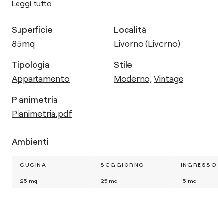
Leggi tutto
Superficie
Località
85
mq
Livorno (Livorno)
Tipologia
Stile
Appartamento
Moderno
,
Vintage
Planimetria
Planimetria.pdf
Ambienti
CUCINA
SOGGIORNO
INGRESSO
25
mq
25
mq
15
mq