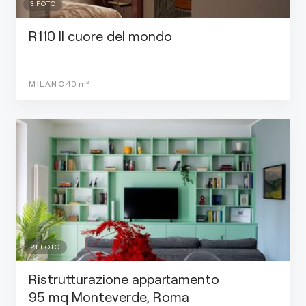
3
FOTO
R110 Il cuore del mondo
MILANO
40
m²
21
FOTO
Ristrutturazione appartamento
95 mq Monteverde, Roma