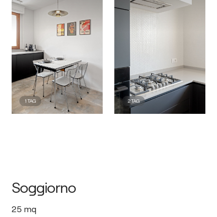
1
TAG
2
TAG
Soggiorno
25
mq