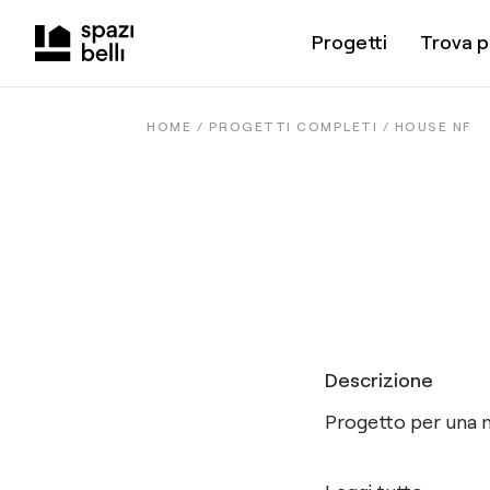
Progetti
Trova p
HOME /
PROGETTI COMPLETI
/
HOUSE NF
Descrizione
Progetto per una nu