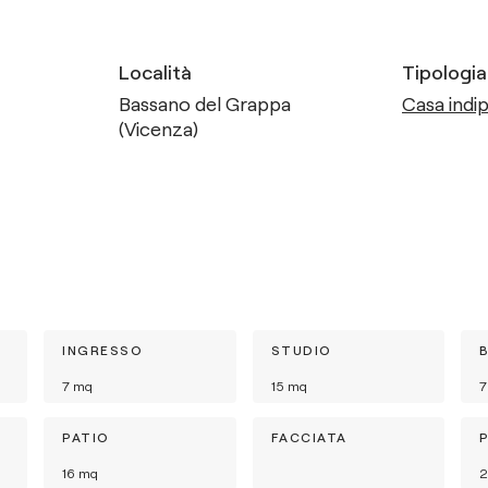
Località
Tipologia
Bassano del Grappa
Casa indip
(Vicenza)
INGRESSO
STUDIO
7
mq
15
mq
7
PATIO
FACCIATA
16
mq
2