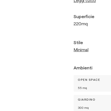
Leggi tutto
Superficie
220
mq
Stile
Minimal
Ambienti
OPEN SPACE
55
mq
GIARDINO
300
mq