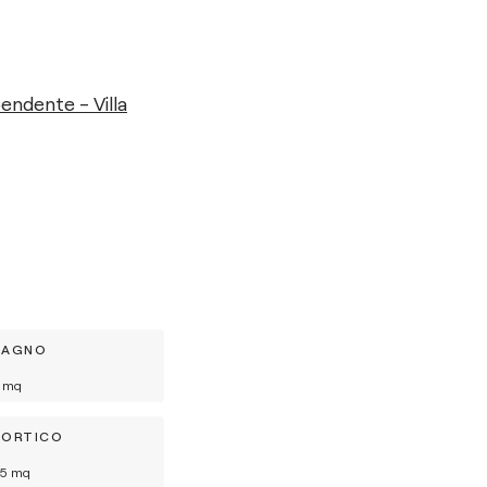
endente - Villa
BAGNO
mq
PORTICO
5
mq