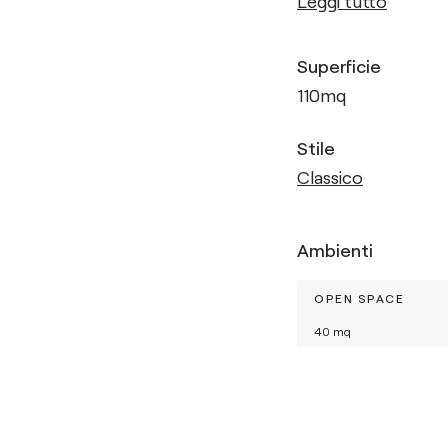
Leggi tutto
Superficie
110
mq
Stile
Classico
Ambienti
OPEN SPACE
40
mq