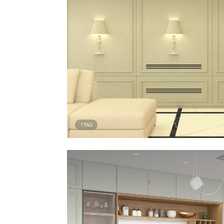
1
TAG