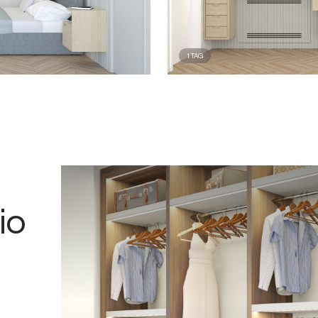
1
TAG
io