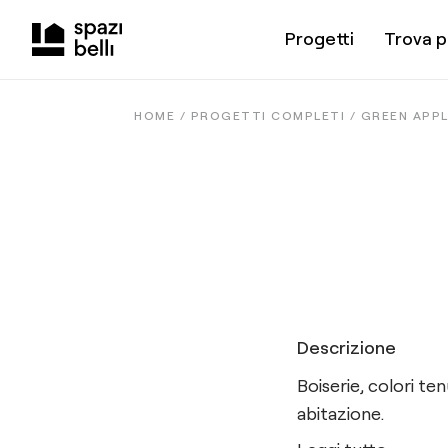
Progetti
Trova p
HOME /
PROGETTI COMPLETI
/
GREEN APP
Descrizione
Boiserie, colori ten
abitazione.