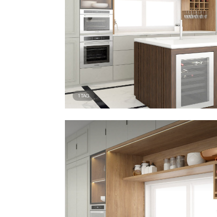
1
TAG