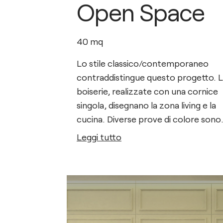
Open Space
40
mq
Lo stile classico/contemporaneo
contraddistingue questo progetto. 
boiserie, realizzate con una cornice
singola, disegnano la zona living e la
cucina. Diverse prove di colore sono
state realizzate, optando per una sc
Leggi tutto
finale su dei colori tenui tendenti al v