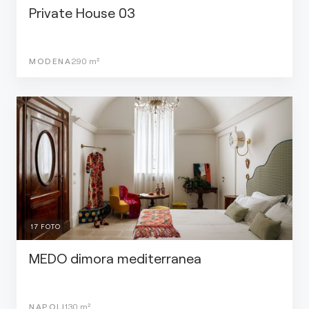
Private House 03
MODENA
290
m²
17
FOTO
MEDO dimora mediterranea
NAPOLI
130
m²