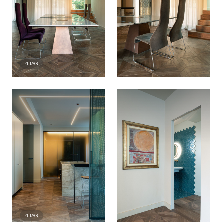
4
TAG
4
TAG