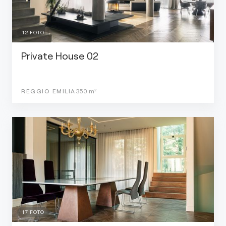
12
FOTO
Private House 02
REGGIO EMILIA
350
m²
17
FOTO