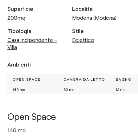
Superficie
Località
290
mq
Modena (Modena)
Tipologia
Stile
Casa indipendente -
Eclettico
Villa
Ambienti
OPEN SPACE
CAMERA DA LETTO
BAGNO
140
mq
30
mq
12
mq
Open Space
140
mq