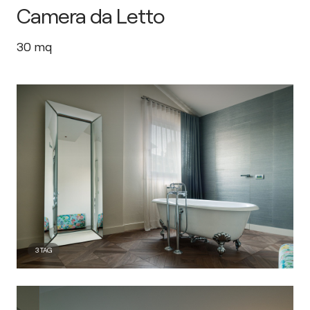
Camera da Letto
30
mq
3
TAG