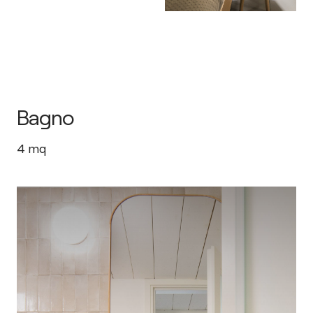
Bagno
4
mq